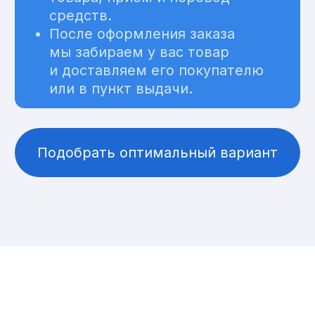
Ответственное хранение
на отапливаемом складе
Короб
50 ₽/сутки
до 60×60×60
Паллет
100 ₽/сутки
Складские операции,
упаковка/маркировка