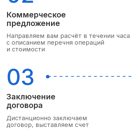
Штука
Короб
Паллет
Стрейчевание
25 ₽
150 ₽
Прием/пересчет
5 ₽
10 ₽
поштучно
Пересчёт товарных
единиц поштучно
с идентификацией
8 ₽
20 ₽
номенклатурной
единицы без заводского
штрих-кода или артикула
Сортировка при
10 ₽
50 ₽
приемке
Узнать все цены