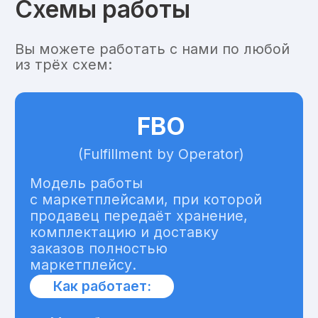
из нескольких позиций
При поступлении заказа
доставляем отдельную единицу
товара на склад маркетплейса
Заказ отправляется со склада
маркетплейса к покупателю
силами маркетплейса
DBS
(Delivery by Seller)
Модель сотрудничества
между продавцом
и маркетплейсом, при которой
продавец берёт на себя
все процессы, связанные
с хранением и доставкой товаров,
а маркетплейс выступает в роли
витрины для привлечения
покупателей.
Как работает: