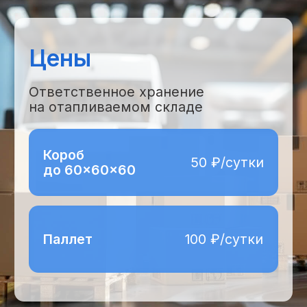
> 3000
единиц грузов ежедневно
> 800
кв. метров склад
Собственный автопарк
различной грузоподъемности