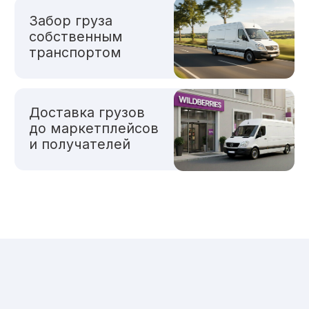
маркетплейса к покупателю
силами маркетплейса
Не рекомендуется:
FBS
(Fulfillment by Seller)
Модель работы, при которой
продавец хранит товары у себя,
а маркетплейс организует
доставку.
Как работает:
Мы забираем партию товара
на свой склад
Пересчитываем товар,
при необходимости проверяем
на брак, переупаковываем
и маркируем каждую единицу
по требованиям маркетплейсов,
комплектуем в единый заказ