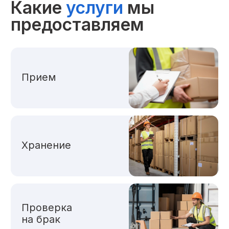
Забор груза
собственным
транспортом
Доставка грузов
до маркетплейсов
и получателей
Схемы работы
Вы можете работать с нами по любой
из трёх схем:
FBO