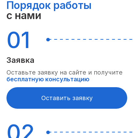
Штука
Короб
Паллет
Маркировка (наклейка
5 ₽
10 ₽
20 ₽
штрихкода)
Проверка на брак
5 ₽
визуальный осмотр
Проверка товара на брак
15 ₽
по алгоритму
Проверка товара на
20 ₽
брак электроника
Упаковка в короб
50 ₽
Упаковка на паллет
20 ₽