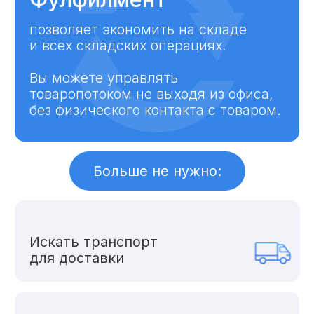
Проводить
инвентаризацию
Нанимать сотрудников
и контролировать оплату
труда
Какие
услуги
мы
предоставляем
Прием