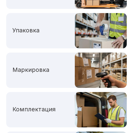
(Fulfillment by Operator)
Модель работы
с маркетплейсами, при которой
продавец передаёт хранение,
комплектацию и доставку
заказов полностью
маркетплейсу.
Как работает:
Мы забираем партию товара
на свой склад
Пересчитываем товар,
при необходимости проверяем
на брак, переупаковываем
и маркируем каждую единицу
по требованиям маркетплейсов,
комплектуем в единый заказ
из нескольких позиций
Доставляем готовую партию
товара на склад маркетплейса,
где он хранится
Каждая отдельная единица
товара отправляется со склада