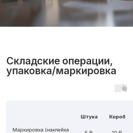
Почему нас
выбирают
География
Широкая сеть покрытия
по всей России
Интеграция
Легкая интеграция
с популярными CMS
и маркетплейсами
Скорость
Быстрая обработка
и доставка заказов